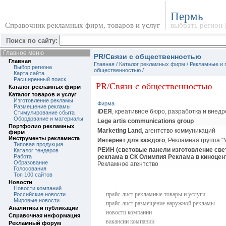
Пермь
Справочник рекламных фирм, товаров и услуг
выбрать регион
Поиск по сайту:
Главное меню
PR/Связи с общественностью
Главная
Главная
/
Каталог рекламных фирм
/ Рекламные и
Выбор региона
общественностью
/
Карта сайта
Расширенный поиск
PR/Связи с общественностью
Каталог рекламных фирм
Каталог товаров и услуг
Изготовление рекламы
Фирма
Размещение рекламы
iDEЯ
, креативное бюро, разработка и внед
Стимулирование сбыта
Обордование и материалы
Lege artis communications group
Портфолио рекламных
Marketing Land
, агентство коммуникаций
фирм
Инструменты рекламиста
Интернет для каждого
, Рекламная группа 
Типовая продукция
РЕИН (световые панели изготовление св
Каталог тендеров
Работа
реклама в СК Олимпия Реклама в киноце
Образование
Рекламное агентство
Голосования
Топ 100 сайтов
Новости
Новости компаний
прайс-лист рекламные товары и услуги
Российские новости
Мировые новости
прайс-лист размещение наружной рекламы
Аналитика и публикации
новости компании
Справочная информация
вакансии компании
Рекламный форум